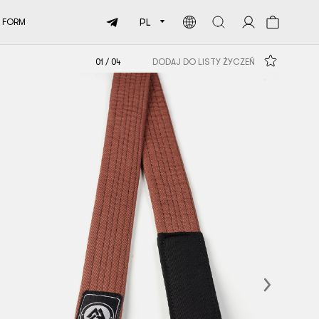
PL
 FORM
01
/
04
DODAJ DO LISTY ŻYCZEŃ
Next