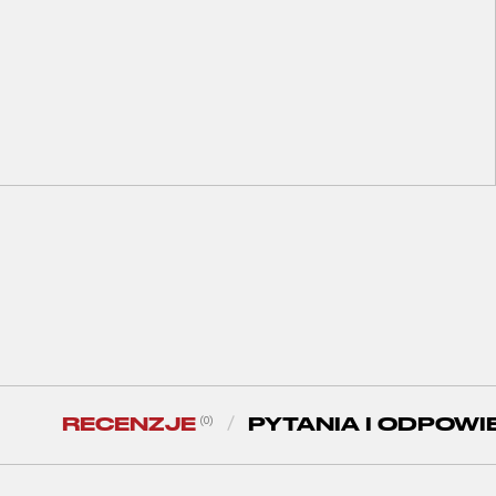
A1
А2
A3
A4
Immortal BJJ Gi Belt Brown
71
zł
RECENZJE
PYTANIA I ODPOWI
(0)
/