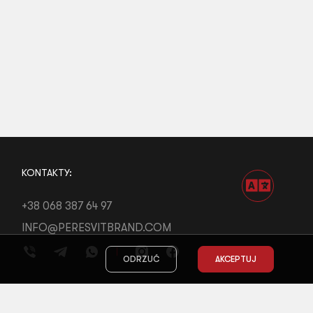
KONTAKTY:
+38 068 387 64 97
INFO@PERESVITBRAND.COM
ODRZUĆ
AKCEPTUJ