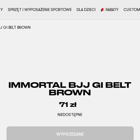
TY
SPRZĘT I WYPOSAŻENIE SPORTOWE
DLA DZIECI
RABATY
CUSTOM
J GI BELT BROWN
IMMORTAL BJJ GI BELT
BROWN
71
zł
NIEDOSTĘPNE
WYPRZEDANE