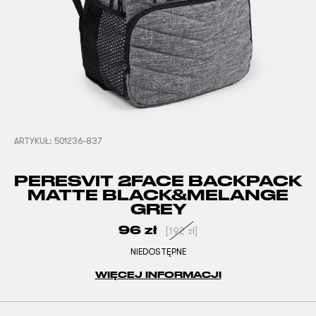
ARTYKUŁ:
501236-837
PERESVIT 2FACE BACKPACK
MATTE BLACK&MELANGE
GREY
96
zł
[
192
zł
]
NIEDOSTĘPNE
WIĘCEJ INFORMACJI