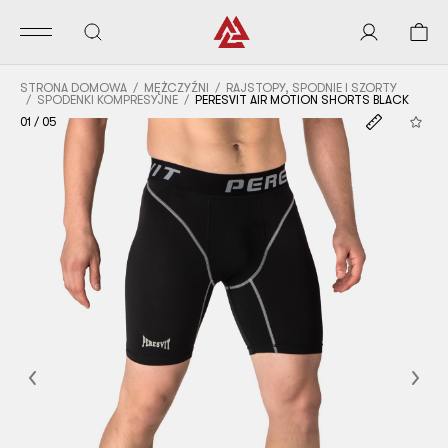
STRONA DOMOWA
MĘŻCZYŹNI
RAJSTOPY, SPODNIE I SZORTY
SPODENKI KOMPRESYJNE
PERESVIT AIR MOTION SHORTS BLACK
01
/
05
Previous
Nex