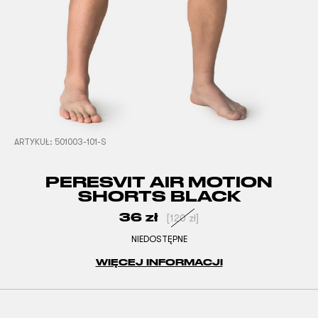
ARTYKUŁ:
501003-101-S
PERESVIT AIR MOTION
SHORTS BLACK
36
zł
[
120
zł
]
NIEDOSTĘPNE
WIĘCEJ INFORMACJI