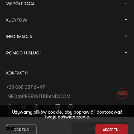
WSPÓŁPRACA
KLIENTOWI
INFORMACJA
POMOC I USŁUGI
KONTAKTY:
+38 068 387 64 97
INFO@PERESVITBRAND.COM
Używamy plików cookie, aby poprawić i dostosować
Twoje doświadczenie.
ROZWÓJ OD:
WHITE BEE
36
zł
[
120
zł
]
WYPRZEDANE
ODRZUĆ
AKCEPTUJ
© 2026 PERESVIT
MOTYW OD:
THE FIRST THE LAST