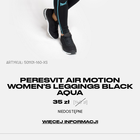
ARTYKUŁ:
501101-160-XS
PERESVIT AIR MOTION
WOMEN'S LEGGINGS BLACK
AQUA
35
zł
[
140
zł
]
NIEDOSTĘPNE
WIĘCEJ INFORMACJI