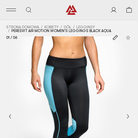
STRONA DOMOWA
KOBIETY
DÓŁ
LEGGINSY
PERESVIT AIR MOTION WOMEN'S LEGGINGS BLACK AQUA
01
/
06
Previous
Nex