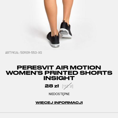
ARTYKUŁ:
501109-553-XS
PERESVIT AIR MOTION
WOMEN'S PRINTED SHORTS
INSIGHT
28
zł
[
112
zł
]
NIEDOSTĘPNE
WIĘCEJ INFORMACJI