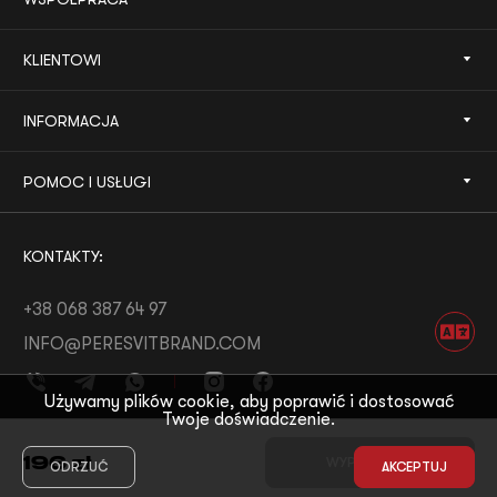
KLIENTOWI
INFORMACJA
POMOC I USŁUGI
KONTAKTY:
+38 068 387 64 97
INFO@PERESVITBRAND.COM
Używamy plików cookie, aby poprawić i dostosować
Twoje doświadczenie.
ROZWÓJ OD:
WHITE BEE
196
zł
WYPRZEDANE
ODRZUĆ
AKCEPTUJ
© 2026 PERESVIT
MOTYW OD:
THE FIRST THE LAST