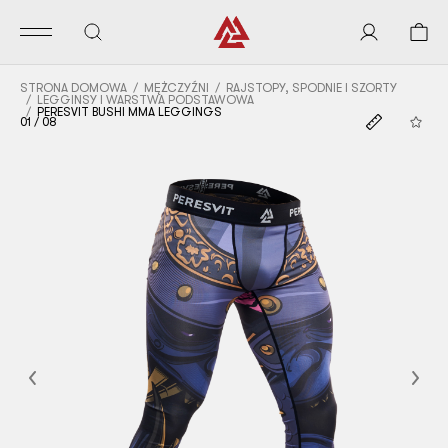
STRONA DOMOWA
MĘŻCZYŹNI
RAJSTOPY, SPODNIE I SZORTY
LEGGINSY I WARSTWA PODSTAWOWA
PERESVIT BUSHI MMA LEGGINGS
01
/
08
Previous
Nex