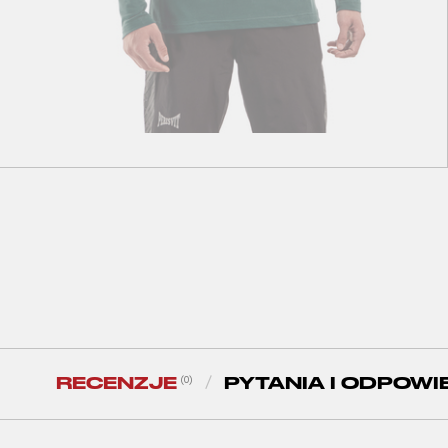
S
M
L
XL
XXL
Peresvit Dynamic Cotton Long Sleeve T-shirt
Atlantic Deep
54
zł
120
zł
RECENZJE
PYTANIA I ODPOWI
(0)
/