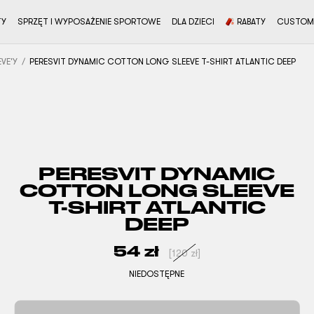
TY
SPRZĘT I WYPOSAŻENIE SPORTOWE
DLA DZIECI
RABATY
CUSTOM
VE'Y
PERESVIT DYNAMIC COTTON LONG SLEEVE T-SHIRT ATLANTIC DEEP
PERESVIT DYNAMIC
COTTON LONG SLEEVE
T-SHIRT ATLANTIC
DEEP
54
zł
[
120
zł
]
NIEDOSTĘPNE