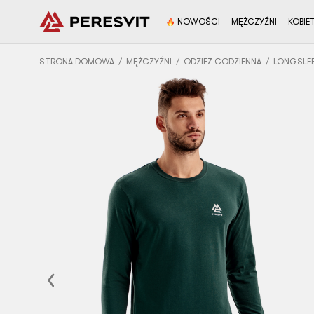
NOWOŚCI
MĘŻCZYŹNI
KOBIE
STRONA DOMOWA
MĘŻCZYŹNI
ODZIEŻ CODZIENNA
LONGSLEE
Previous