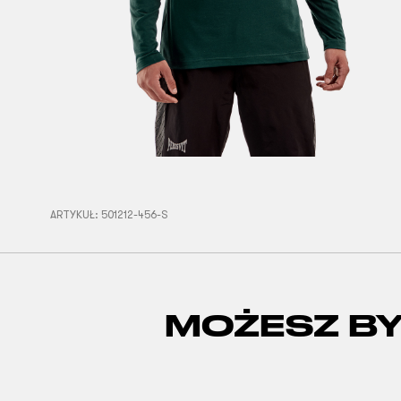
ARTYKUŁ:
501212-456-S
MOŻESZ B