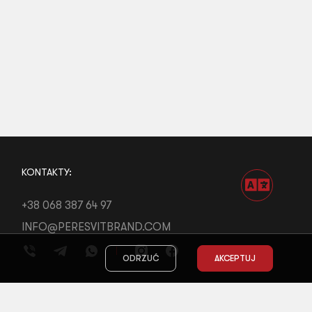
KONTAKTY:
+38 068 387 64 97
INFO@PERESVITBRAND.COM
ODRZUĆ
AKCEPTUJ