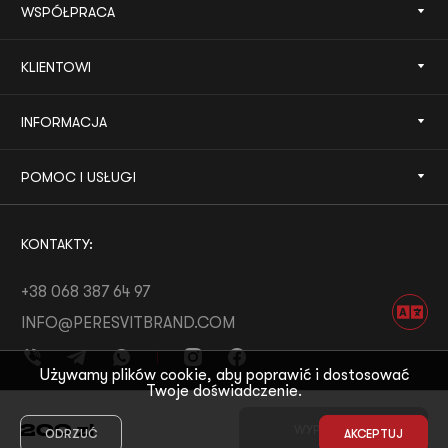
WSPÓŁPRACA
KLIENTOWI
INFORMACJA
POMOC I USŁUGI
KONTAKTY:
+38 068 387 64 97
INFO@PERESVITBRAND.COM
Używamy plików cookie, aby poprawić i dostosować
Twoje doświadczenie.
ROZWÓJ OD:
WHITE BEE
200
zł
WYPRZEDANE
ODRZUĆ
AKCEPTUJ
© 2026 PERESVIT
MOTYW OD:
THE FIRST THE LAST