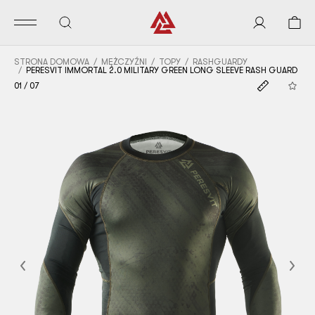
STRONA DOMOWA
MĘŻCZYŹNI
TOPY
RASHGUARDY
PERESVIT IMMORTAL 2.0 MILITARY GREEN LONG SLEEVE RASH GUARD
01
/
07
Previous
Nex