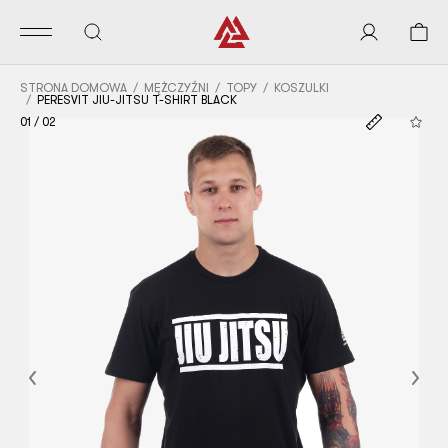
STRONA DOMOWA
MĘŻCZYŹNI
TOPY
KOSZULKI
PERESVIT JIU-JITSU T-SHIRT BLACK
01
/
02
Previous
Nex