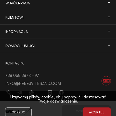
WSPÓŁPRACA
KLIENTOWI
INFORMACJA
POMOC I USŁUGI
KONTAKTY:
+38 068 387 64 97
INFO@PERESVITBRAND.COM
Używamy plików cookie, aby poprawić i dostosować
Twoje doświadczenie.
ROZWÓJ OD:
WHITE BEE
59
zł
[
85
zł
]
WYPRZEDANE
ODRZUĆ
AKCEPTUJ
© 2026 PERESVIT
MOTYW OD:
THE FIRST THE LAST