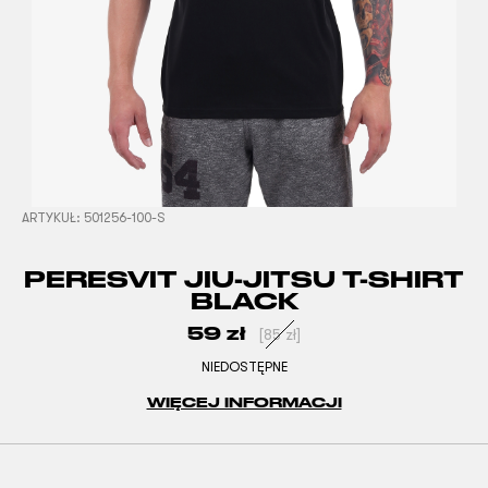
ARTYKUŁ:
501256-100-S
PERESVIT JIU-JITSU T-SHIRT
BLACK
59
zł
[
85
zł
]
NIEDOSTĘPNE
WIĘCEJ INFORMACJI