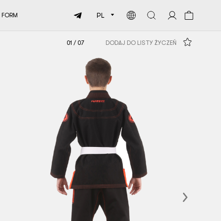
PL
 FORM
01
/
07
DODAJ DO LISTY ŻYCZEŃ
Next