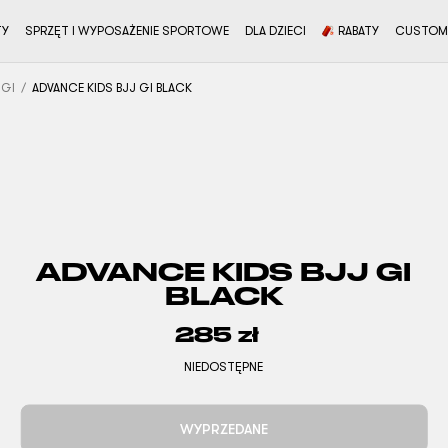
TY
SPRZĘT I WYPOSAŻENIE SPORTOWE
DLA DZIECI
RABATY
CUSTOM
 GI
ADVANCE KIDS BJJ GI BLACK
ADVANCE KIDS BJJ GI
BLACK
285
zł
NIEDOSTĘPNE
WYPRZEDANE