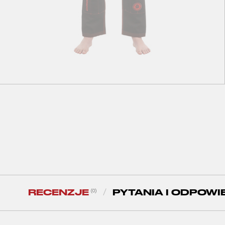
M00
M0
M1
M2
M3
M4
Advance Kids BJJ Gi Black
285
zł
RECENZJE
PYTANIA I ODPOWI
(0)
/