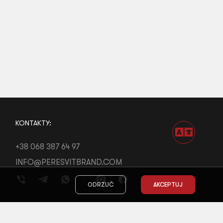
KONTAKTY:
+38 068 387 64 97
INFO@PERESVITBRAND.COM
ODRZUĆ
AKCEPTUJ