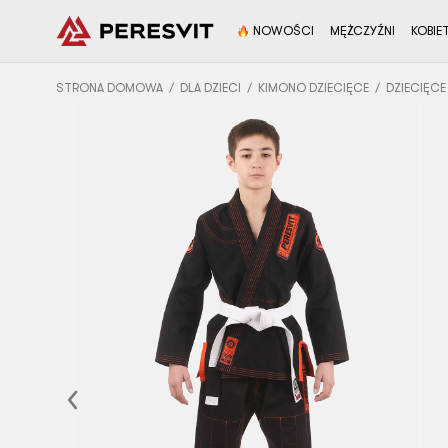
NOWOŚCI
MĘŻCZYŹNI
KOBIE
STRONA DOMOWA
DLA DZIECI
KIMONO DZIECIĘCE
DZIECIĘCE
Previous