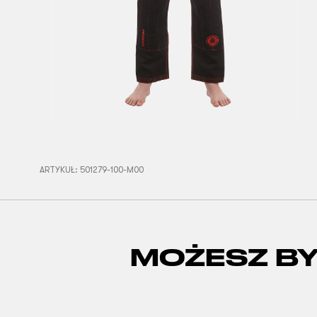
ARTYKUŁ:
501279-100-M00
MOŻESZ B