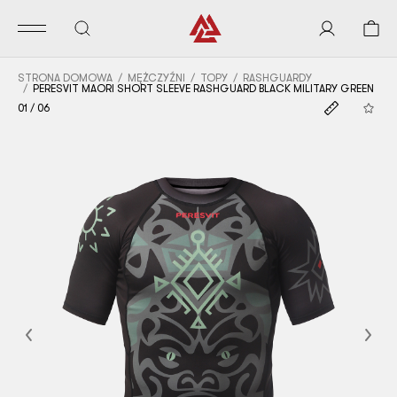
STRONA DOMOWA
MĘŻCZYŹNI
TOPY
RASHGUARDY
PERESVIT MAORI SHORT SLEEVE RASHGUARD BLACK MILITARY GREEN
01
/
06
Previous
Nex