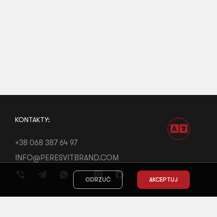
KONTAKTY:
+38 068 387 64 97
INFO@PERESVITBRAND.COM
ODRZUĆ
AKCEPTUJ