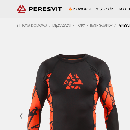
NOWOŚCI
MĘŻCZYŹNI
KOBIE
STRONA DOMOWA
MĘŻCZYŹNI
TOPY
RASHGUARDY
PERESV
Previous