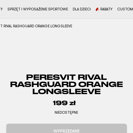
TY
SPRZĘT I WYPOSAŻENIE SPORTOWE
DLA DZIECI
RABATY
CUSTOM
IT RIVAL RASHGUARD ORANGE LONGSLEEVE
PERESVIT RIVAL
RASHGUARD ORANGE
LONGSLEEVE
199
zł
NIEDOSTĘPNE
WYPRZEDANE