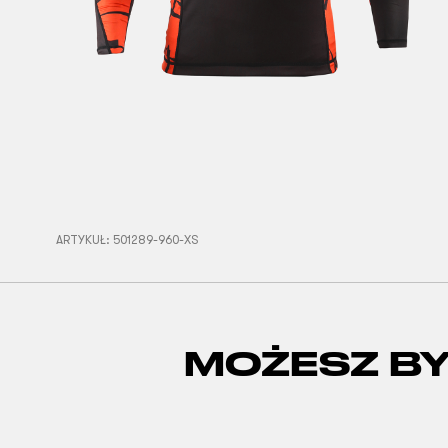
ARTYKUŁ:
501289-960-XS
MOŻESZ B