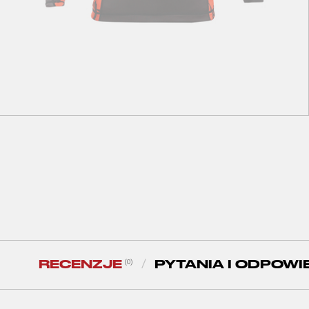
XS
S
M
L
XL
XXL
Peresvit Rival Rashguard Orange Longsleeve
199
zł
RECENZJE
PYTANIA I ODPOWI
(0)
/